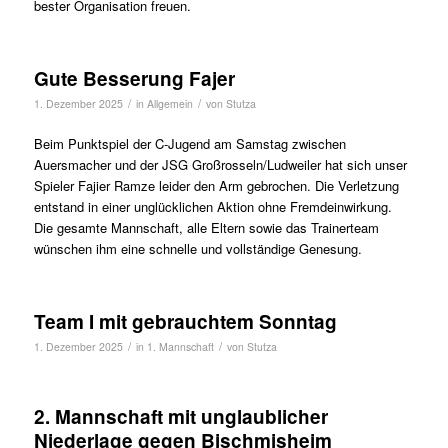
bester Organisation freuen.
Gute Besserung Fajer
/
/
1. Dezember 2025
in
Allgemein
von
Stutza
Beim Punktspiel der C-Jugend am Samstag zwischen
Auersmacher und der JSG Großrosseln/Ludweiler hat sich unser
Spieler Fajier Ramze leider den Arm gebrochen. Die Verletzung
entstand in einer unglücklichen Aktion ohne Fremdeinwirkung.
Die gesamte Mannschaft, alle Eltern sowie das Trainerteam
wünschen ihm eine schnelle und vollständige Genesung.
Team I mit gebrauchtem Sonntag
/
/
1. Dezember 2025
in
1. Mannschaft
von
Stutza
2. Mannschaft mit unglaublicher
Niederlage gegen Bischmisheim