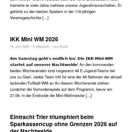
trainierte er viele Jahre mehrere unserer Jugendmannschaften. Er
gehörte zu den besten Spielern in der 116-jährigen
Vereinsgeschichte […]
IKK Mini WM 2026
/
/
19. Juni 2026
in
Allgemein
von
Stutza
𝗔𝗺 𝗦𝗮𝗺𝘀𝘁𝗮𝗴 𝗴𝗲𝗵𝘁’𝘀 𝗲𝗻𝗱𝗹𝗶𝗰𝗵 𝗹𝗼𝘀! 𝗗𝗶𝗲 𝗜𝗞𝗞-𝗠𝗶𝗻𝗶-𝗪𝗠
𝘀𝘁𝗮𝗿𝘁𝗲𝘁 𝗮𝘂𝗳 𝘂𝗻𝘀𝗲𝗿𝗲𝗿 𝗡𝗮𝗰𝗵𝘁𝘄𝗲𝗶𝗱𝗲! An den kommenden
beiden Wochenenden sind insgesamt 48 E-Jugend-Teams bei
uns zu Gast. Jedes Team tritt für eine der 48 Nationen der aktuell
laufenden Fußball-WM an An diesem Wochenende stehen
zunächst die Vorrundenspiele auf dem Programm, bevor am
27.06. in der Endrunde die Mini-Weltmeister […]
Eintracht Trier triumphiert beim
Sparkassencup ohne Grenzen 2026 auf
der Nachtweide