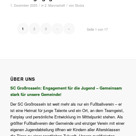
/
/
1. Dezember 2025
in
2. Mannschaft
von
Stutza
2
3
›
»
1
Seite 1 von 17
ÜBER UNS
SC Großrosseln: Engagement für die Jugend – Gemeinsam
stark für unsere Gemeinde!
Der SC Großrosseln ist weit mehr als nur ein Fußballverein – er
ist eine Heimat für junge Talente und ein Ort, an dem Teamgeist,
Fairplay und persönliche Entwicklung im Mittelpunkt stehen. Als
größter Fußballverein der Gemeinde und einziger Verein mit einer
eigenen Jugendabteilung öffnen wir Kindern aller Altersklassen
die Türen zu einer sportlichen Zukunft. Unsere qualifizierten