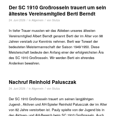
Der SC 1910 Großrosseln trauert um sein
ältestes Vereinsmitglied Berti Berndt
/
/
24. Juni 2026
in
Allgemein
von
Stutza
In tiefer Trauer mussten wir das Ableben unseres ältesten
Vereinsmitglied Albert Berndt genannt Berti der im Alter von 98
Jahren verstarb zur Kenntnis nehmen. Berti war Torwart der
bedeuteten Meistermannschaft der Saison 1949/1950. Diese
Meisterschaft bedeute den Anfang einer der erfolgreichsten Ära
des SC 1910 Großrosseln. Wir werden Berti ein ehrendes
Andenken bewahren.
Nachruf Reinhold Palusczak
/
/
24. Juni 2026
in
Allgemein
von
Stutza
Der SC 1910 Großrosseln trauert um seinen langjährigen
Jugend-, Aktiven und AH-Spieler Reinhold Palusczak der im Alter
von 82 Jahre verstorben ist. Pauly spielte von der Jugend bis in
den Aktiven- und AH-Bereich beim SC 1910 Großrosseln. Auch