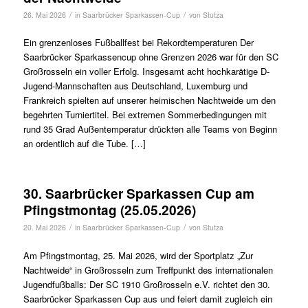
/
/
26. Mai 2026
in
Saarbrücker Sparkassen-Cup
von
Stutza
Ein grenzenloses Fußballfest bei Rekordtemperaturen Der
Saarbrücker Sparkassencup ohne Grenzen 2026 war für den SC
Großrosseln ein voller Erfolg. Insgesamt acht hochkarätige D-
Jugend-Mannschaften aus Deutschland, Luxemburg und
Frankreich spielten auf unserer heimischen Nachtweide um den
begehrten Turniertitel. Bei extremen Sommerbedingungen mit
rund 35 Grad Außentemperatur drückten alle Teams von Beginn
an ordentlich auf die Tube. […]
30. Saarbrücker Sparkassen Cup am
Pfingstmontag (25.05.2026)
/
/
20. Mai 2026
in
Saarbrücker Sparkassen-Cup
von
Stutza
Am Pfingstmontag, 25. Mai 2026, wird der Sportplatz „Zur
Nachtweide“ in Großrosseln zum Treffpunkt des internationalen
Jugendfußballs: Der SC 1910 Großrosseln e.V. richtet den 30.
Saarbrücker Sparkassen Cup aus und feiert damit zugleich ein