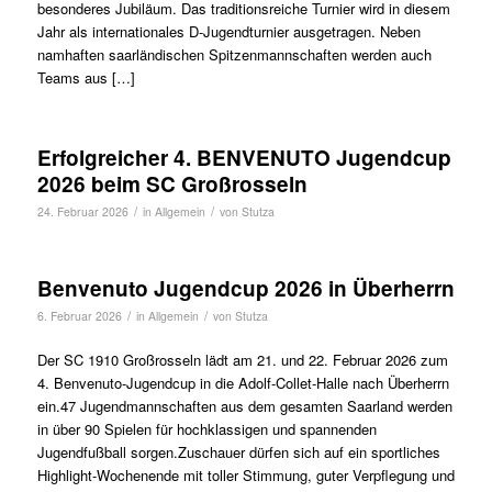
besonderes Jubiläum. Das traditionsreiche Turnier wird in diesem
Jahr als internationales D-Jugendturnier ausgetragen. Neben
namhaften saarländischen Spitzenmannschaften werden auch
Teams aus […]
Erfolgreicher 4. BENVENUTO Jugendcup
2026 beim SC Großrosseln
/
/
24. Februar 2026
in
Allgemein
von
Stutza
Benvenuto Jugendcup 2026 in Überherrn
/
/
6. Februar 2026
in
Allgemein
von
Stutza
Der SC 1910 Großrosseln lädt am 21. und 22. Februar 2026 zum
4. Benvenuto-Jugendcup in die Adolf-Collet-Halle nach Überherrn
ein.47 Jugendmannschaften aus dem gesamten Saarland werden
in über 90 Spielen für hochklassigen und spannenden
Jugendfußball sorgen.Zuschauer dürfen sich auf ein sportliches
Highlight-Wochenende mit toller Stimmung, guter Verpflegung und