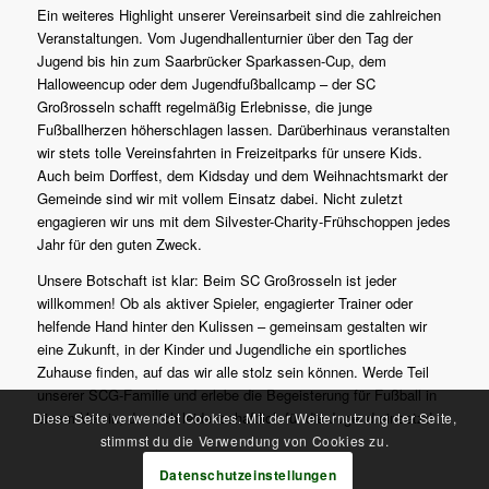
Ein weiteres Highlight unserer Vereinsarbeit sind die zahlreichen
Veranstaltungen. Vom Jugendhallenturnier über den Tag der
Jugend bis hin zum Saarbrücker Sparkassen-Cup, dem
Halloweencup oder dem Jugendfußballcamp – der SC
Großrosseln schafft regelmäßig Erlebnisse, die junge
Fußballherzen höherschlagen lassen. Darüberhinaus veranstalten
wir stets tolle Vereinsfahrten in Freizeitparks für unsere Kids.
Auch beim Dorffest, dem Kidsday und dem Weihnachtsmarkt der
Gemeinde sind wir mit vollem Einsatz dabei. Nicht zuletzt
engagieren wir uns mit dem Silvester-Charity-Frühschoppen jedes
Jahr für den guten Zweck.
Unsere Botschaft ist klar: Beim SC Großrosseln ist jeder
willkommen! Ob als aktiver Spieler, engagierter Trainer oder
helfende Hand hinter den Kulissen – gemeinsam gestalten wir
eine Zukunft, in der Kinder und Jugendliche ein sportliches
Zuhause finden, auf das wir alle stolz sein können. Werde Teil
unserer SCG-Familie und erlebe die Begeisterung für Fußball in
einem Verein, der sich leidenschaftlich für die Jugend einsetzt!
Diese Seite verwendet Cookies. Mit der Weiternutzung der Seite,
stimmst du die Verwendung von Cookies zu.
Datenschutzeinstellungen