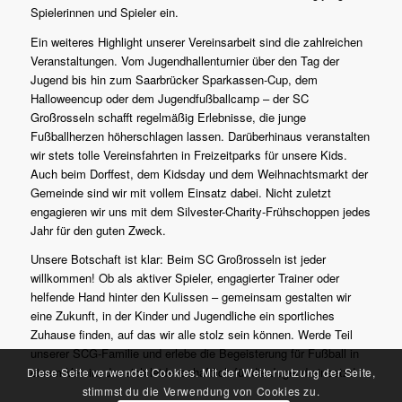
Spielerinnen und Spieler ein.
Ein weiteres Highlight unserer Vereinsarbeit sind die zahlreichen
Veranstaltungen. Vom Jugendhallenturnier über den Tag der
Jugend bis hin zum Saarbrücker Sparkassen-Cup, dem
Halloweencup oder dem Jugendfußballcamp – der SC
Großrosseln schafft regelmäßig Erlebnisse, die junge
Fußballherzen höherschlagen lassen. Darüberhinaus veranstalten
wir stets tolle Vereinsfahrten in Freizeitparks für unsere Kids.
Auch beim Dorffest, dem Kidsday und dem Weihnachtsmarkt der
Gemeinde sind wir mit vollem Einsatz dabei. Nicht zuletzt
engagieren wir uns mit dem Silvester-Charity-Frühschoppen jedes
Jahr für den guten Zweck.
Unsere Botschaft ist klar: Beim SC Großrosseln ist jeder
willkommen! Ob als aktiver Spieler, engagierter Trainer oder
helfende Hand hinter den Kulissen – gemeinsam gestalten wir
eine Zukunft, in der Kinder und Jugendliche ein sportliches
Zuhause finden, auf das wir alle stolz sein können. Werde Teil
unserer SCG-Familie und erlebe die Begeisterung für Fußball in
einem Verein, der sich leidenschaftlich für die Jugend einsetzt!
Diese Seite verwendet Cookies. Mit der Weiternutzung der Seite,
stimmst du die Verwendung von Cookies zu.