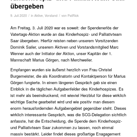
übergeben
/
/
9. Juli 2020
in
Aktive
,
Vorstand
von
PatRick
Am Freitag, 3. Juli 2020 war es soweit: der Spendenerlös der
Vatertags-Aktion wurde an das Kinderhospiz- und Palliativteam
Saar übergeben. Hierfür reisten neben unserem Vorsitzenden
Dominik Sailer, unserem Aktiven und Vorstandsmitglied Marc
Wenner auch der Initiator der Aktion, unser Kapitän der 1.
Mannschaft Marius Görgen, nach Merchweiler.
Empfangen wurden sie äußerst herzlich von Frau Christel
Burgemeister, die als Koordinatorin und Kontaktperson für Marius
Görgen fungierte. In einem längeren Gespräch gab sie einen
Einblick in die täglichen Aufgabenfelder des Kinderhospizes. Es
ist mehr als beeindruckend, mit wieviel Herzblut für diese wirklich
wichtige Sache gearbeitet wird und wie positiv man diesem
enorm herausfordernden Aufgabengebiet gegenüber steht. Dieses
wirklich interessante Gespräch, was die SCG-Delegation sichtlich
anfasste, hat die Entscheidung, die Spende dem Kinderhospiz-
und Palliativteam Saar zukommen zu lassen, noch einmal
massiv bestärkt. Leider findet dieses großartige Enagagement