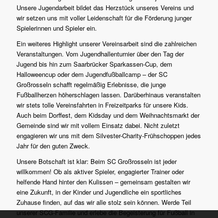
Unsere Jugendarbeit bildet das Herzstück unseres Vereins und
wir setzen uns mit voller Leidenschaft für die Förderung junger
Spielerinnen und Spieler ein.
Ein weiteres Highlight unserer Vereinsarbeit sind die zahlreichen
Veranstaltungen. Vom Jugendhallenturnier über den Tag der
Jugend bis hin zum Saarbrücker Sparkassen-Cup, dem
Halloweencup oder dem Jugendfußballcamp – der SC
Großrosseln schafft regelmäßig Erlebnisse, die junge
Fußballherzen höherschlagen lassen. Darüberhinaus veranstalten
wir stets tolle Vereinsfahrten in Freizeitparks für unsere Kids.
Auch beim Dorffest, dem Kidsday und dem Weihnachtsmarkt der
Gemeinde sind wir mit vollem Einsatz dabei. Nicht zuletzt
engagieren wir uns mit dem Silvester-Charity-Frühschoppen jedes
Jahr für den guten Zweck.
Unsere Botschaft ist klar: Beim SC Großrosseln ist jeder
willkommen! Ob als aktiver Spieler, engagierter Trainer oder
helfende Hand hinter den Kulissen – gemeinsam gestalten wir
eine Zukunft, in der Kinder und Jugendliche ein sportliches
Zuhause finden, auf das wir alle stolz sein können. Werde Teil
unserer SCG-Familie und erlebe die Begeisterung für Fußball in