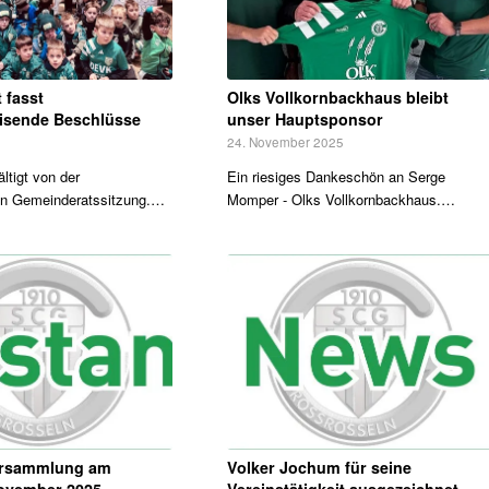
 fasst
Olks Vollkornbackhaus bleibt
isende Beschlüsse
unser Hauptsponsor
6
24. November 2025
ltigt von der
Ein riesiges Dankeschön an Serge
en Gemeinderatssitzung.…
Momper - Olks Vollkornbackhaus.…
versammlung am
Volker Jochum für seine
November 2025
Vereinstätigkeit ausgezeichnet