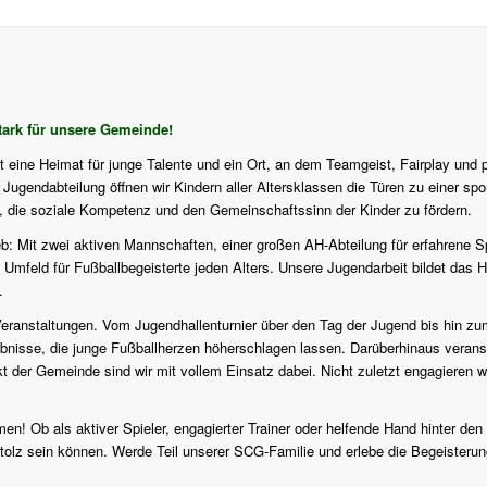
ark für unsere Gemeinde!
st eine Heimat für junge Talente und ein Ort, an dem Teamgeist, Fairplay und 
ugendabteilung öffnen wir Kindern aller Altersklassen die Türen zu einer sport
f, die soziale Kompetenz und den Gemeinschaftssinn der Kinder zu fördern.
eb: Mit zwei aktiven Mannschaften, einer großen AH-Abteilung für erfahrene S
 Umfeld für Fußballbegeisterte jeden Alters. Unsere Jugendarbeit bildet das H
.
en Veranstaltungen. Vom Jugendhallenturnier über den Tag der Jugend bis hi
isse, die junge Fußballherzen höherschlagen lassen. Darüberhinaus veranstalt
er Gemeinde sind wir mit vollem Einsatz dabei. Nicht zuletzt engagieren wi
en! Ob als aktiver Spieler, engagierter Trainer oder helfende Hand hinter den
tolz sein können. Werde Teil unserer SCG-Familie und erlebe die Begeisterung 