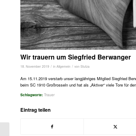
Wir trauern um Siegfried Berwanger
/
/
18. November 2019
in
Allgemein
von
Stutza
Am 15.11.2019 verstarb unser langjähriges Mitglied Siegfried Ber
beim SC 1910 Großrosseln und hat als „Aktiver“ viele Tore für 
Schlagworte:
Trauer
Eintrag teilen
1. Mannschaft schlägt