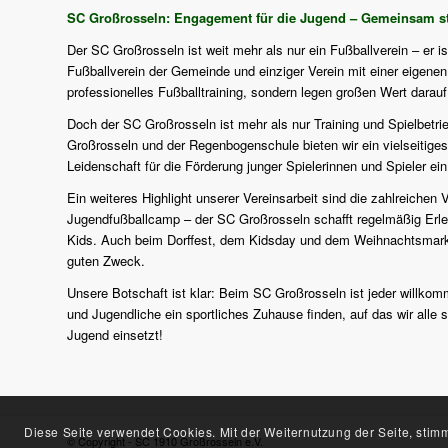
SC Großrosseln: Engagement für die Jugend – Gemeinsam st
Der SC Großrosseln ist weit mehr als nur ein Fußballverein – er i
Fußballverein der Gemeinde und einziger Verein mit einer eigenen J
professionelles Fußballtraining, sondern legen großen Wert darau
Doch der SC Großrosseln ist mehr als nur Training und Spielbetri
Großrosseln und der Regenbogenschule bieten wir ein vielseitiges
Leidenschaft für die Förderung junger Spielerinnen und Spieler ein
Ein weiteres Highlight unserer Vereinsarbeit sind die zahlreich
Jugendfußballcamp – der SC Großrosseln schafft regelmäßig Erlebn
Kids. Auch beim Dorffest, dem Kidsday und dem Weihnachtsmarkt d
guten Zweck.
Unsere Botschaft ist klar: Beim SC Großrosseln ist jeder willkomm
und Jugendliche ein sportliches Zuhause finden, auf das wir alle s
Jugend einsetzt!
Diese Seite verwendet Cookies. Mit der Weiternutzung der Seite, sti
© Copyright - SC 1910 Großrosseln e.V.