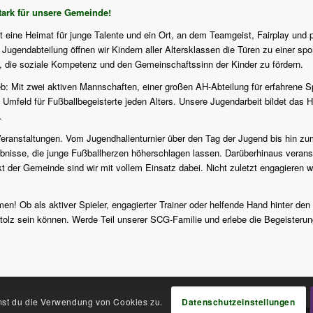
ark für unsere Gemeinde!
st eine Heimat für junge Talente und ein Ort, an dem Teamgeist, Fairplay und 
ugendabteilung öffnen wir Kindern aller Altersklassen die Türen zu einer sport
f, die soziale Kompetenz und den Gemeinschaftssinn der Kinder zu fördern.
eb: Mit zwei aktiven Mannschaften, einer großen AH-Abteilung für erfahrene S
 Umfeld für Fußballbegeisterte jeden Alters. Unsere Jugendarbeit bildet das H
.
en Veranstaltungen. Vom Jugendhallenturnier über den Tag der Jugend bis hi
isse, die junge Fußballherzen höherschlagen lassen. Darüberhinaus veranstalt
er Gemeinde sind wir mit vollem Einsatz dabei. Nicht zuletzt engagieren wi
en! Ob als aktiver Spieler, engagierter Trainer oder helfende Hand hinter den
tolz sein können. Werde Teil unserer SCG-Familie und erlebe die Begeisterung 
Datenschutzeinstellungen
mmst du die Verwendung von Cookies zu.
I