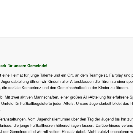
ark für unsere Gemeinde!
st eine Heimat für junge Talente und ein Ort, an dem Teamgeist, Fairplay und 
ugendabteilung öffnen wir Kindern aller Altersklassen die Türen zu einer sport
f, die soziale Kompetenz und den Gemeinschaftssinn der Kinder zu fördern.
eb: Mit zwei aktiven Mannschaften, einer großen AH-Abteilung für erfahrene S
 Umfeld für Fußballbegeisterte jeden Alters. Unsere Jugendarbeit bildet das H
.
en Veranstaltungen. Vom Jugendhallenturnier über den Tag der Jugend bis hi
isse, die junge Fußballherzen höherschlagen lassen. Darüberhinaus veranstalt
er Gemeinde sind wir mit vollem Einsatz dabei. Nicht zuletzt engagieren wi