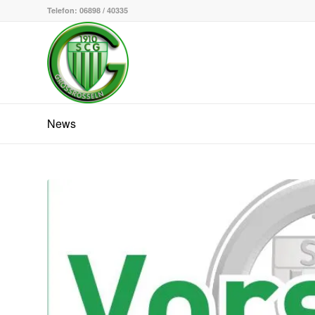
Telefon: 06898 / 40335
News