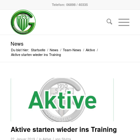
Telefon: 06898 / 40335
News
Du bist hier:
Startseite
/
News
/
Team-News
/
Aktive
/
Aktive starten wieder ins Training
Aktive starten wieder ins Training
/
/
22. Januar 2019
in
Aktive
von
Stutza