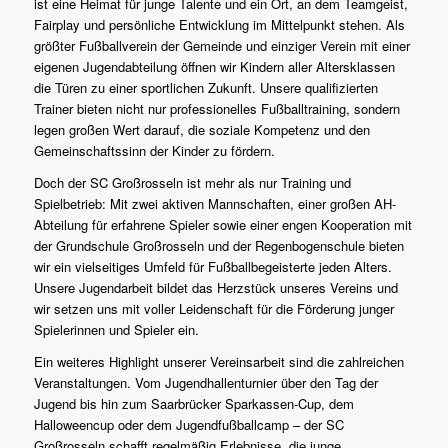
ist eine Heimat für junge Talente und ein Ort, an dem Teamgeist,
Fairplay und persönliche Entwicklung im Mittelpunkt stehen. Als
größter Fußballverein der Gemeinde und einziger Verein mit einer
eigenen Jugendabteilung öffnen wir Kindern aller Altersklassen
die Türen zu einer sportlichen Zukunft. Unsere qualifizierten
Trainer bieten nicht nur professionelles Fußballtraining, sondern
legen großen Wert darauf, die soziale Kompetenz und den
Gemeinschaftssinn der Kinder zu fördern.
Doch der SC Großrosseln ist mehr als nur Training und
Spielbetrieb: Mit zwei aktiven Mannschaften, einer großen AH-
Abteilung für erfahrene Spieler sowie einer engen Kooperation mit
der Grundschule Großrosseln und der Regenbogenschule bieten
wir ein vielseitiges Umfeld für Fußballbegeisterte jeden Alters.
Unsere Jugendarbeit bildet das Herzstück unseres Vereins und
wir setzen uns mit voller Leidenschaft für die Förderung junger
Spielerinnen und Spieler ein.
Ein weiteres Highlight unserer Vereinsarbeit sind die zahlreichen
Veranstaltungen. Vom Jugendhallenturnier über den Tag der
Jugend bis hin zum Saarbrücker Sparkassen-Cup, dem
Halloweencup oder dem Jugendfußballcamp – der SC
Großrosseln schafft regelmäßig Erlebnisse, die junge