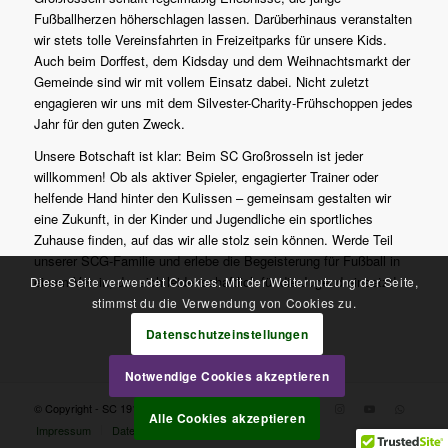
Fußballherzen höherschlagen lassen. Darüberhinaus veranstalten
wir stets tolle Vereinsfahrten in Freizeitparks für unsere Kids.
Auch beim Dorffest, dem Kidsday und dem Weihnachtsmarkt der
Gemeinde sind wir mit vollem Einsatz dabei. Nicht zuletzt
engagieren wir uns mit dem Silvester-Charity-Frühschoppen jedes
Jahr für den guten Zweck.
Unsere Botschaft ist klar: Beim SC Großrosseln ist jeder
willkommen! Ob als aktiver Spieler, engagierter Trainer oder
helfende Hand hinter den Kulissen – gemeinsam gestalten wir
eine Zukunft, in der Kinder und Jugendliche ein sportliches
Zuhause finden, auf das wir alle stolz sein können. Werde Teil
unserer SCG-Familie und erlebe die Begeisterung für Fußball in
einem Verein, der sich leidenschaftlich für die Jugend einsetzt!
Diese Seite verwendet Cookies. Mit der Weiternutzung der Seite,
stimmst du die Verwendung von Cookies zu.
Datenschutzeinstellungen
Notwendige Cookies akzeptieren
© Copyright - SC 1910 Großrosseln e.V.
Alle Cookies akzeptieren
Impressum
Datenschutzerklärung
Kontakt