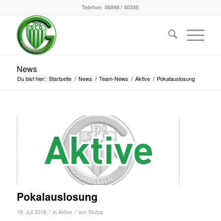
Telefon: 06898 / 40335
News
Du bist hier:
Startseite
/
News
/
Team-News
/
Aktive
/
Pokalauslosung
Pokalauslosung
/
/
19. Juli 2016
in
Aktive
von
Stutza