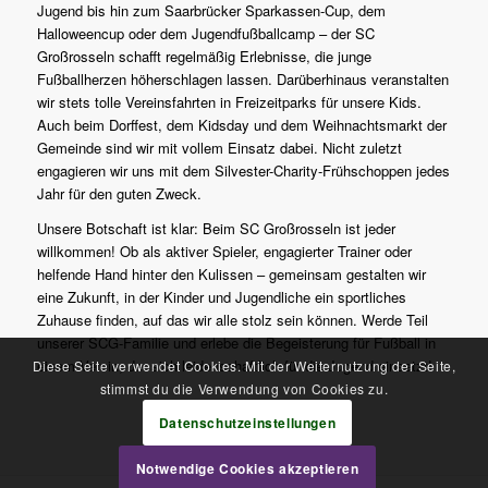
Jugend bis hin zum Saarbrücker Sparkassen-Cup, dem
Halloweencup oder dem Jugendfußballcamp – der SC
Großrosseln schafft regelmäßig Erlebnisse, die junge
Fußballherzen höherschlagen lassen. Darüberhinaus veranstalten
wir stets tolle Vereinsfahrten in Freizeitparks für unsere Kids.
Auch beim Dorffest, dem Kidsday und dem Weihnachtsmarkt der
Gemeinde sind wir mit vollem Einsatz dabei. Nicht zuletzt
engagieren wir uns mit dem Silvester-Charity-Frühschoppen jedes
Jahr für den guten Zweck.
Unsere Botschaft ist klar: Beim SC Großrosseln ist jeder
willkommen! Ob als aktiver Spieler, engagierter Trainer oder
helfende Hand hinter den Kulissen – gemeinsam gestalten wir
eine Zukunft, in der Kinder und Jugendliche ein sportliches
Zuhause finden, auf das wir alle stolz sein können. Werde Teil
unserer SCG-Familie und erlebe die Begeisterung für Fußball in
einem Verein, der sich leidenschaftlich für die Jugend einsetzt!
Diese Seite verwendet Cookies. Mit der Weiternutzung der Seite,
stimmst du die Verwendung von Cookies zu.
Datenschutzeinstellungen
Notwendige Cookies akzeptieren