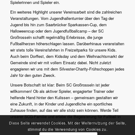
Spielerinnen und Spieler ein.
Ein weiteres Highlight unserer Vereinsarbeit sind die zahlreichen
Veranstaltungen. Vom Jugendhallenturnier über den Tag der
Jugend bis hin zum Saarbrücker Sparkassen-Cup, dem
Halloweencup oder dem Jugendfußballcamp – der SC
Großrosseln schafft regelmäßig Erlebnisse, die junge
Fußballherzen höherschlagen lassen. Darüberhinaus veranstalten
wir stets tolle Vereinsfahrten in Freizeitparks für unsere Kids.
Auch beim Dorffest, dem Kidsday und dem Weihnachtsmarkt der
Gemeinde sind wir mit vollem Einsatz dabei. Nicht zuletzt
engagieren wir uns mit dem Silvester-Charity-Frühschoppen jedes
Jahr für den guten Zweck.
Unsere Botschaft ist klar: Beim SC Großrosseln ist jeder
willkommen! Ob als aktiver Spieler, engagierter Trainer oder
helfende Hand hinter den Kulissen – gemeinsam gestalten wir
eine Zukunft, in der Kinder und Jugendliche ein sportliches
Zuhause finden, auf das wir alle stolz sein können. Werde Teil
unserer SCG-Familie und erlebe die Begeisterung für Fußball in
einem Verein, der sich leidenschaftlich für die Jugend einsetzt!
Diese Seite verwendet Cookies. Mit der Weiternutzung der Seite,
stimmst du die Verwendung von Cookies zu.