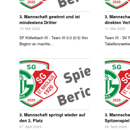
3. Mannschaft gewinnt und ist
3. Mannschaf
mindestens Dritter
direkten Ver
19. Mai 2025
11. Mai 2025
SF Köllerbach III - Team III 0:3 (0:3) Von
Team III - SV R
Beginn an machte…
Tabellenzweit
3. Mannschaft springt wieder auf
3. Mannscha
den 2. Platz
Spitzenspie
27. April 2025
26. April 2025