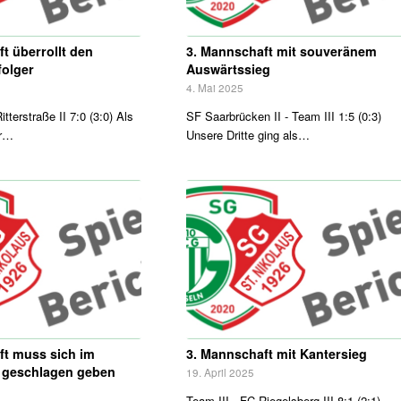
t überrollt den
3. Mannschaft mit souveränem
folger
Auswärtssieg
4. Mai 2025
itterstraße II 7:0 (3:0) Als
SF Saarbrücken II - Team III 1:5 (0:3)
er…
Unsere Dritte ging als…
ft muss sich im
3. Mannschaft mit Kantersieg
l geschlagen geben
19. April 2025
Team III - FC Riegelsberg III 8:1 (2:1)