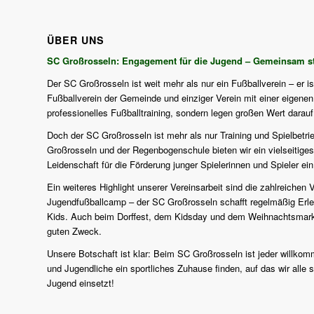
ÜBER UNS
SC Großrosseln: Engagement für die Jugend – Gemeinsam st
Der SC Großrosseln ist weit mehr als nur ein Fußballverein – er i
Fußballverein der Gemeinde und einziger Verein mit einer eigenen J
professionelles Fußballtraining, sondern legen großen Wert darau
Doch der SC Großrosseln ist mehr als nur Training und Spielbetri
Großrosseln und der Regenbogenschule bieten wir ein vielseitiges
Leidenschaft für die Förderung junger Spielerinnen und Spieler ein
Ein weiteres Highlight unserer Vereinsarbeit sind die zahlreich
Jugendfußballcamp – der SC Großrosseln schafft regelmäßig Erlebn
Kids. Auch beim Dorffest, dem Kidsday und dem Weihnachtsmarkt d
guten Zweck.
Unsere Botschaft ist klar: Beim SC Großrosseln ist jeder willkomm
und Jugendliche ein sportliches Zuhause finden, auf das wir alle s
Jugend einsetzt!