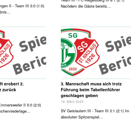
ngen II - Team III 3:0 (1:0)
Nachdem die Gäste bereits…
ebnis…
t erobert 2.
3. Mannschaft muss sich trotz
z zurück
Führung beim Tabellenführer
geschlagen geben
16. März 2025
Emmersweiler II 5:0 (2:0)
SV Geislautern III - Team III 3:1 (2:1) Im
ochenniederlage…
absoluten Spitzenspiel…