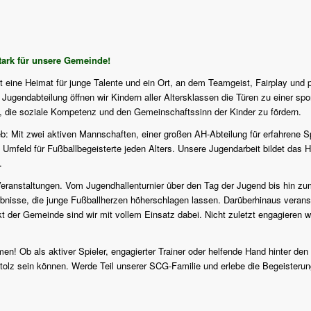
ark für unsere Gemeinde!
st eine Heimat für junge Talente und ein Ort, an dem Teamgeist, Fairplay und 
ugendabteilung öffnen wir Kindern aller Altersklassen die Türen zu einer sport
f, die soziale Kompetenz und den Gemeinschaftssinn der Kinder zu fördern.
eb: Mit zwei aktiven Mannschaften, einer großen AH-Abteilung für erfahrene S
 Umfeld für Fußballbegeisterte jeden Alters. Unsere Jugendarbeit bildet das H
.
en Veranstaltungen. Vom Jugendhallenturnier über den Tag der Jugend bis hi
isse, die junge Fußballherzen höherschlagen lassen. Darüberhinaus veranstalt
er Gemeinde sind wir mit vollem Einsatz dabei. Nicht zuletzt engagieren wi
en! Ob als aktiver Spieler, engagierter Trainer oder helfende Hand hinter den
tolz sein können. Werde Teil unserer SCG-Familie und erlebe die Begeisterung 