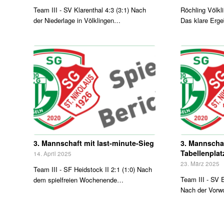
Team III - SV Klarenthal 4:3 (3:1) Nach
Röchling Völkli
der Niederlage in Völklingen…
Das klare Erg
3. Mannschaft mit last-minute-Sieg
3. Mannschaf
Tabellenplat
14. April 2025
23. März 2025
Team III - SF Heidstock II 2:1 (1:0) Nach
Team III - SV 
dem spielfreien Wochenende…
Nach der Vorw