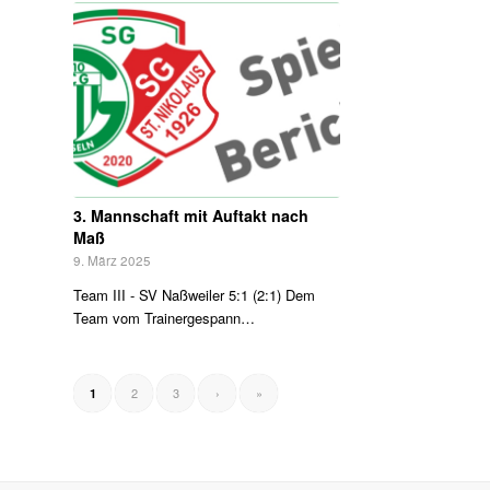
3. Mannschaft mit Auftakt nach
Maß
9. März 2025
Team III - SV Naßweiler 5:1 (2:1) Dem
Team vom Trainergespann…
2
3
›
»
1