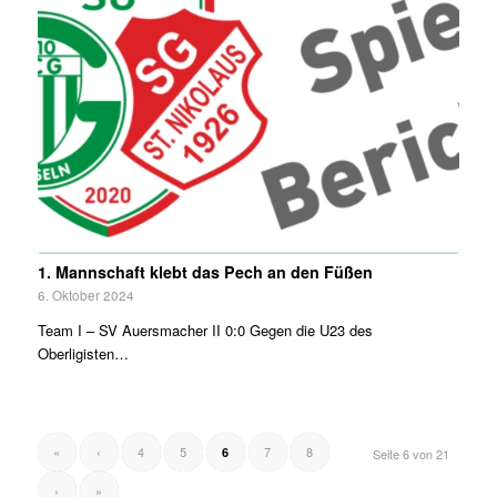
1. Mannschaft klebt das Pech an den Füßen
6. Oktober 2024
Team I – SV Auersmacher II 0:0 Gegen die U23 des
Oberligisten…
«
‹
4
5
7
8
6
Seite 6 von 21
›
»