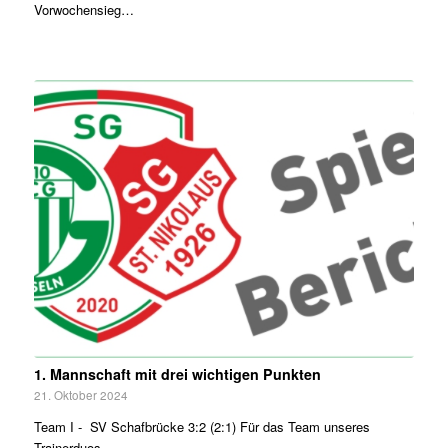
Vorwochensieg…
1. Mannschaft mit drei wichtigen Punkten
21. Oktober 2024
Team I - SV Schafbrücke 3:2 (2:1) Für das Team unseres
Trainerduos…