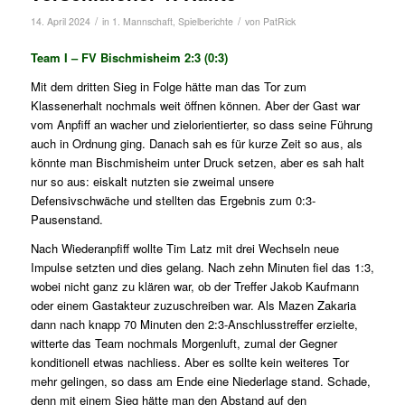
/
/
14. April 2024
in
1. Mannschaft
,
Spielberichte
von
PatRick
Team I – FV Bischmisheim 2:3 (0:3)
Mit dem dritten Sieg in Folge hätte man das Tor zum
Klassenerhalt nochmals weit öffnen können. Aber der Gast war
vom Anpfiff an wacher und zielorientierter, so dass seine Führung
auch in Ordnung ging. Danach sah es für kurze Zeit so aus, als
könnte man Bischmisheim unter Druck setzen, aber es sah halt
nur so aus: eiskalt nutzten sie zweimal unsere
Defensivschwäche und stellten das Ergebnis zum 0:3-
Pausenstand.
Nach Wiederanpfiff wollte Tim Latz mit drei Wechseln neue
Impulse setzten und dies gelang. Nach zehn Minuten fiel das 1:3,
wobei nicht ganz zu klären war, ob der Treffer Jakob Kaufmann
oder einem Gastakteur zuzuschreiben war. Als Mazen Zakaria
dann nach knapp 70 Minuten den 2:3-Anschlusstreffer erzielte,
witterte das Team nochmals Morgenluft, zumal der Gegner
konditionell etwas nachliess. Aber es sollte kein weiteres Tor
mehr gelingen, so dass am Ende eine Niederlage stand. Schade,
denn mit einem Sieg hätte man den Abstand auf den