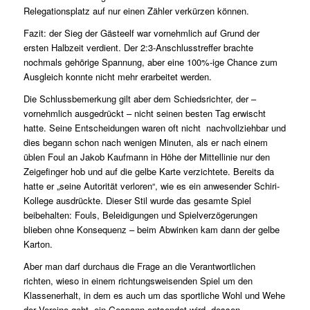
Relegationsplatz auf nur einen Zähler verkürzen können.
Fazit: der Sieg der Gästeelf war vornehmlich auf Grund der
ersten Halbzeit verdient. Der 2:3-Anschlusstreffer brachte
nochmals gehörige Spannung, aber eine 100%-ige Chance zum
Ausgleich konnte nicht mehr erarbeitet werden.
Die Schlussbemerkung gilt aber dem Schiedsrichter, der –
vornehmlich ausgedrückt – nicht seinen besten Tag erwischt
hatte. Seine Entscheidungen waren oft nicht nachvollziehbar und
dies begann schon nach wenigen Minuten, als er nach einem
üblen Foul an Jakob Kaufmann in Höhe der Mittellinie nur den
Zeigefinger hob und auf die gelbe Karte verzichtete. Bereits da
hatte er „seine Autorität verloren“, wie es ein anwesender Schiri-
Kollege ausdrückte. Dieser Stil wurde das gesamte Spiel
beibehalten: Fouls, Beleidigungen und Spielverzögerungen
blieben ohne Konsequenz – beim Abwinken kam dann der gelbe
Karton.
Aber man darf durchaus die Frage an die Verantwortlichen
richten, wieso in einem richtungsweisenden Spiel um den
Klassenerhalt, in dem es auch um das sportliche Wohl und Wehe
der Vereine geht, ein Gespann entsendet wird, dessen