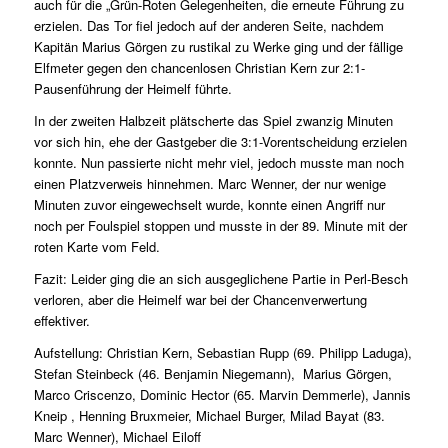
auch für die „Grün-Roten Gelegenheiten, die erneute Führung zu
erzielen. Das Tor fiel jedoch auf der anderen Seite, nachdem
Kapitän Marius Görgen zu rustikal zu Werke ging und der fällige
Elfmeter gegen den chancenlosen Christian Kern zur 2:1-
Pausenführung der Heimelf führte.
In der zweiten Halbzeit plätscherte das Spiel zwanzig Minuten
vor sich hin, ehe der Gastgeber die 3:1-Vorentscheidung erzielen
konnte. Nun passierte nicht mehr viel, jedoch musste man noch
einen Platzverweis hinnehmen. Marc Wenner, der nur wenige
Minuten zuvor eingewechselt wurde, konnte einen Angriff nur
noch per Foulspiel stoppen und musste in der 89. Minute mit der
roten Karte vom Feld.
Fazit: Leider ging die an sich ausgeglichene Partie in Perl-Besch
verloren, aber die Heimelf war bei der Chancenverwertung
effektiver.
Aufstellung: Christian Kern, Sebastian Rupp (69. Philipp Laduga),
Stefan Steinbeck (46. Benjamin Niegemann), Marius Görgen,
Marco Criscenzo, Dominic Hector (65. Marvin Demmerle), Jannis
Kneip , Henning Bruxmeier, Michael Burger, Milad Bayat (83.
Marc Wenner), Michael Eiloff