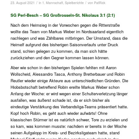
/
/
23. August 2021
in
1. Mannschaft
,
Spielberichte
von
PatRick
SG Perl-Besch – SG Großrosseln-St. Nikolaus 3:1 (2:1)
Nach dem Heimsieg in der Vorwochen gegen die Ritterstraße
wollte das Team von Markus Weber im Nordsaarland eigentlich
nachlegen und was Zählbares mitbringen. Der Umstand, dass die
Heimelf aufgrund des bisherigen Saisonverlaufs unter Druck
stand, schien gelegen zu kommen, da man sich hätte
zurückziehen und den Gegner kommen lassen können.
Aber wie schon in den bisherigen Spielen fehlten mit Aaron
Wollscheid, Alessandro Tasca, Anthony Bretterbauer und Robin
Reutler wieder einige Akteure aus unterschiedlichen Gründen. Die
Hiobsbotschaft betreffend Robin ereilte Markus Weber schon
Anfang der Woche: er wird wegen einer Schulterverletzung länger
ausfallen, was äußerst schade ist, da er sich bisher als
eindeutige Verstärkung des Verbandsliga-Teams präsentiert hatte.
Kopf hoch Robin, es geht auch wieder aufwärts! Ohne
klassischen Stürmer ist es natürlich schwer, Tore zu erzielen und
so kam, was kommen musste: nachdem er bereits in der Woche
seinen Aufgalopp im Kreis- und Bezirksligateam hatte, stand