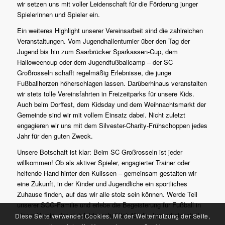
wir setzen uns mit voller Leidenschaft für die Förderung junger
Spielerinnen und Spieler ein.
Ein weiteres Highlight unserer Vereinsarbeit sind die zahlreichen
Veranstaltungen. Vom Jugendhallenturnier über den Tag der
Jugend bis hin zum Saarbrücker Sparkassen-Cup, dem
Halloweencup oder dem Jugendfußballcamp – der SC
Großrosseln schafft regelmäßig Erlebnisse, die junge
Fußballherzen höherschlagen lassen. Darüberhinaus veranstalten
wir stets tolle Vereinsfahrten in Freizeitparks für unsere Kids.
Auch beim Dorffest, dem Kidsday und dem Weihnachtsmarkt der
Gemeinde sind wir mit vollem Einsatz dabei. Nicht zuletzt
engagieren wir uns mit dem Silvester-Charity-Frühschoppen jedes
Jahr für den guten Zweck.
Unsere Botschaft ist klar: Beim SC Großrosseln ist jeder
willkommen! Ob als aktiver Spieler, engagierter Trainer oder
helfende Hand hinter den Kulissen – gemeinsam gestalten wir
eine Zukunft, in der Kinder und Jugendliche ein sportliches
Zuhause finden, auf das wir alle stolz sein können. Werde Teil
unserer SCG-Familie und erlebe die Begeisterung für Fußball in
einem Verein, der sich leidenschaftlich für die Jugend einsetzt!
Diese Seite verwendet Cookies. Mit der Weiternutzung der Seite,