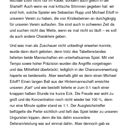
Michael Eiloff nicht nur im Kader, sondern auch gleich in der
Startelf! Auch wenn es mal kritische Stimmen gegeben hat: wir
sind froh, solche Spieler wie Sebastian Rupp und Michael Eiloff in
unserem Verein zu haben, die von Kindesbeinen an durchgängig
für unseren Verein auflaufen. Sie sind auch in schweren Zeit da
und suchen nicht das Weite, wenn es mal nicht so läuft – es soll
da auch andere Charaktere geben.
Und was man als Zuschauer nicht unbedingt erwarten konnte,
wurde dann doch geboten, denn trotz des Tabellenstandes
lieferten beide Mannschaften ein unterhaltsames Spiel. Mit viel
Tempo sowie hoher Präzision wurden die Angriffe vorgetragen
und das Mittelfeld überbrückt, lediglich in der Chancenverwertung
haperte es beiderseits. Aber weshalb gibt es denn einen Michael
Eiloff? Einen langen Ball aus der Hintermannschaft erreichte
unseren „Karl“ und wie bestellt lieferte er zum 0:1 nach einer
knappen halben Stunde ins kurze Eck. Die Freude war wohl zu
groß und die Konzentration noch nicht wieder bei 100 %, denn
nur eine Minute später stand es 1:1. Der Ausgleichstreffer
beflügelte die Perler sichtlich und ließ das Spiel leider zu unseren
Ungunsten kippen, denn die bis dahin souveräne
Defensivleistung war auf einmal dahin. Aber dennoch gab es