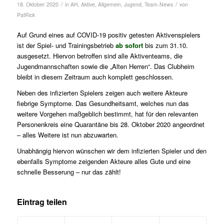
/
/
18. Oktober 2020
in
AH
,
Aktive
,
Allgemein
,
Jugend
,
Team-News
von
PatRick
Auf Grund eines auf COVID-19 positiv getesten Aktivenspielers
ist der Spiel- und Trainingsbetrieb
ab sofort
bis zum 31.10.
ausgesetzt. Hiervon betroffen sind alle Aktiventeams, die
Jugendmannschaften sowie die „Alten Herren“. Das Clubheim
bleibt in diesem Zeitraum auch komplett geschlossen.
Neben des infizierten Spielers zeigen auch weitere Akteure
fiebrige Symptome. Das Gesundheitsamt, welches nun das
weitere Vorgehen maßgeblich bestimmt, hat für den relevanten
Personenkreis eine Quarantäne bis 28. Oktober 2020 angeordnet
– alles Weitere ist nun abzuwarten.
Unabhängig hiervon wünschen wir dem infizierten Spieler und den
ebenfalls Symptome zeigenden Akteure alles Gute und eine
schnelle Besserung – nur das zählt!
Eintrag teilen