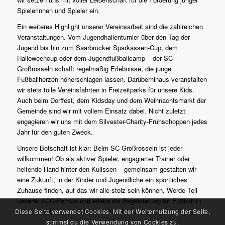
Spielerinnen und Spieler ein.
Ein weiteres Highlight unserer Vereinsarbeit sind die zahlreichen
Veranstaltungen. Vom Jugendhallenturnier über den Tag der
Jugend bis hin zum Saarbrücker Sparkassen-Cup, dem
Halloweencup oder dem Jugendfußballcamp – der SC
Großrosseln schafft regelmäßig Erlebnisse, die junge
Fußballherzen höherschlagen lassen. Darüberhinaus veranstalten
wir stets tolle Vereinsfahrten in Freizeitparks für unsere Kids.
Auch beim Dorffest, dem Kidsday und dem Weihnachtsmarkt der
Gemeinde sind wir mit vollem Einsatz dabei. Nicht zuletzt
engagieren wir uns mit dem Silvester-Charity-Frühschoppen jedes
Jahr für den guten Zweck.
Unsere Botschaft ist klar: Beim SC Großrosseln ist jeder
willkommen! Ob als aktiver Spieler, engagierter Trainer oder
helfende Hand hinter den Kulissen – gemeinsam gestalten wir
eine Zukunft, in der Kinder und Jugendliche ein sportliches
Zuhause finden, auf das wir alle stolz sein können. Werde Teil
unserer SCG-Familie und erlebe die Begeisterung für Fußball in
einem Verein, der sich leidenschaftlich für die Jugend einsetzt!
Diese Seite verwendet Cookies. Mit der Weiternutzung der Seite,
stimmst du die Verwendung von Cookies zu.