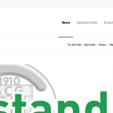
News
Spielberichte
Event
Du bist hier:
Startseite
/
News
/
Al