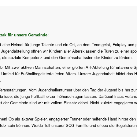
ark für unsere Gemeinde!
st eine Heimat für junge Talente und ein Ort, an dem Teamgeist, Fairplay und 
ugendabteilung öffnen wir Kindern aller Altersklassen die Türen zu einer sport
f, die soziale Kompetenz und den Gemeinschaftssinn der Kinder zu fördern.
eb: Mit zwei aktiven Mannschaften, einer großen AH-Abteilung für erfahrene S
 Umfeld für Fußballbegeisterte jeden Alters. Unsere Jugendarbeit bildet das H
.
en Veranstaltungen. Vom Jugendhallenturnier über den Tag der Jugend bis hi
isse, die junge Fußballherzen höherschlagen lassen. Darüberhinaus veranstalt
er Gemeinde sind wir mit vollem Einsatz dabei. Nicht zuletzt engagieren wi
en! Ob als aktiver Spieler, engagierter Trainer oder helfende Hand hinter den
tolz sein können. Werde Teil unserer SCG-Familie und erlebe die Begeisterung 