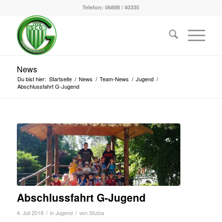
Telefon: 06898 / 40335
News
Du bist hier:
Startseite
/
News
/
Team-News
/
Jugend
/
Abschlussfahrt G-Jugend
Abschlussfahrt G-Jugend
/
/
4. Juli 2018
in
Jugend
von
Stutza