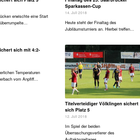
Sparkassen-Cup
14. Juli 2018
ücken erwischte eine Start
Heute steht der Finaltag des
 überrumpelte…
Jubiläumsturniers an. Hierbei treffen…
ichert sich mit 4:2-
rlichen Temperaturen
lerbach vom Anpfiff…
Titelverteidiger Völklingen sichert
sich Platz 5
12. Juli 2018
Im Spiel der beiden
Überraschungsverlierer des
Auftaktspieltages…