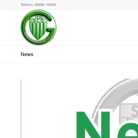
Telefon: 06898 / 40335
News