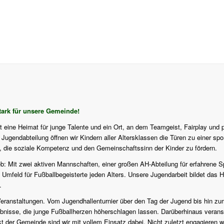
ark für unsere Gemeinde!
st eine Heimat für junge Talente und ein Ort, an dem Teamgeist, Fairplay und 
ugendabteilung öffnen wir Kindern aller Altersklassen die Türen zu einer sport
f, die soziale Kompetenz und den Gemeinschaftssinn der Kinder zu fördern.
eb: Mit zwei aktiven Mannschaften, einer großen AH-Abteilung für erfahrene S
 Umfeld für Fußballbegeisterte jeden Alters. Unsere Jugendarbeit bildet das H
.
en Veranstaltungen. Vom Jugendhallenturnier über den Tag der Jugend bis hi
isse, die junge Fußballherzen höherschlagen lassen. Darüberhinaus veranstalt
er Gemeinde sind wir mit vollem Einsatz dabei. Nicht zuletzt engagieren wi