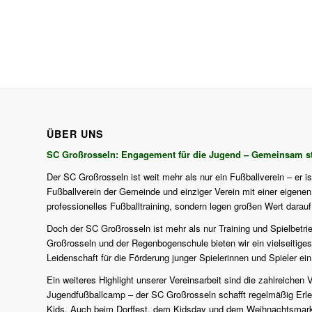
ÜBER UNS
SC Großrosseln: Engagement für die Jugend – Gemeinsam st
Der SC Großrosseln ist weit mehr als nur ein Fußballverein – er i
Fußballverein der Gemeinde und einziger Verein mit einer eigenen J
professionelles Fußballtraining, sondern legen großen Wert darau
Doch der SC Großrosseln ist mehr als nur Training und Spielbetri
Großrosseln und der Regenbogenschule bieten wir ein vielseitiges
Leidenschaft für die Förderung junger Spielerinnen und Spieler ein
Ein weiteres Highlight unserer Vereinsarbeit sind die zahlreich
Jugendfußballcamp – der SC Großrosseln schafft regelmäßig Erlebn
Kids. Auch beim Dorffest, dem Kidsday und dem Weihnachtsmarkt d