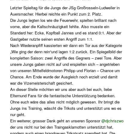
Letzter Spieltag für die Jungs der JSg Großrosseln-Ludweiler in
Auersmacher. Hierbei reichte ein Punkt zum 2. Platz.
Die Jungs legten los wie die Feuerwehr, spielten brilliant nach
vorne, aber die Kaltschnäuzigkeit fehlte. Also musste ein
Standard her: Ecke, Kopfball Jannes und es stand 0:1. Aber der
Gastgeber nutzte seinen ersten Angriff zum 1:1.
Nach Wiederanpfiff kassierten wir dann ein Tor aus der Kategorie
„Wie ging der denn rein“und lagen 1:2 zurück. Ein Spiegelbild der
kompletten Saison: zwei Angriffe des Gegners – zwei Tore. Aber
unsere Jungs gaben nicht auf und erspielten sich – angetrieben
von unseren Mittelfeldmotoren Philipp und Florian – Chance um
Chance. Am Ende wurde der Ausgleich noch erzielt und damit
war die Vizemeisterschaft gesichert.
An dieser Stelle möchten wir uns aber auch bei euch, liebe
Elternund Fans für die fantastische Unterstützung bedanken.
Ohne euch wäre das alles nicht möglich gewesen. Ihr bringt die
Jungs ins Training, wäscht die Trikots und unterstützt uns wo es
nur geht
.
Ein weiterer, grosser Dank geht an unseren Sponsor
@djchriszwo
der uns nicht nur bei den Traingasklamotten unterstützt hat,
sondern auch einen brandneuen Trikotsatz spendiert hat. Die