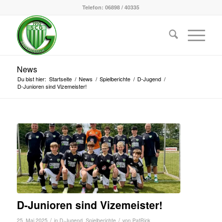
Telefon: 06898 / 40335
News
Du bist hier:
Startseite
/
News
/
Spielberichte
/
D-Jugend
/
D-Junioren sind Vizemeister!
D-Junioren sind Vizemeister!
/
/
25. Mai 2025
in
D-Jugend
,
Spielberichte
von
PatRick