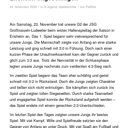
/
/
24. November 2024
in
G-Jugend
,
Spielberichte
von
PatRick
Am Samstag, 23. November trat unsere G2 der JSG
Großrosseln-Ludweiler beim ersten Hallenspieltag der Saison in
Ensheim an. Das 1. Spiel begann sehr vielversprechend für
unsere Jungs. Die Mannschaft zeigte von Anfang an eine starke
Leistung und ging schnell mit 3:0 in Führung. Doch nach einer
kurzen Phase der Unaufmerksamkeit kam der Gegner zurück und
glich zum 3:3 aus. Trotz der Nervosität in der Schlussphase
legten unsere Jungs nochmals zum verdienten 4:3-Sieg nach.
Im zweiten Spiel begann das Team eher schläfrig und geriet
schnell mit 0:2 in Rückstand. Doch die Jungs zeigten Charakter
und ließen sich nicht entmutigen. Sie kämpften sich zurück ins
Spiel und zeigten tollen Siegeswillen. Durch starke Teamarbeit
und engagiertes Spiel konnte der Rückstand aufgeholt werden –
das Spiel endete mit einem gerechten 2:2-Unentschieden.
Im letzten Spiel des Tages zeigten unsere Jungs ihr bestes
Spiel. Mit viel Kampf, Wille und Spielfreude setzten sie den
Gegner von Anfang an unter Druck. Mit viel Spaß am Fußball und