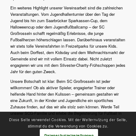
Ein weiteres Highlight unserer Vereinsarbeit sind die zahlreichen
Veranstaltungen. Vom Jugendhallenturnier über den Tag der
Jugend bis hin zum Saarbrücker Sparkassen-Cup, dem
Halloweencup oder dem Jugendfußballcamp – der SC
Großrosseln schafft regelmäßig Erlebnisse, die junge
Fußballherzen höherschlagen lassen. Darüberhinaus veranstalten
wir stets tolle Vereinsfahrten in Freizeitparks für unsere Kids.
Auch beim Dorffest, dem Kidsday und dem Weihnachtsmarkt der
Gemeinde sind wir mit vollem Einsatz dabei. Nicht zuletzt
engagieren wir uns mit dem Silvester-Charity-Frühschoppen jedes
Jahr für den guten Zweck.
Unsere Botschaft ist klar: Beim SC Großrosseln ist jeder
willkommen! Ob als aktiver Spieler, engagierter Trainer oder
helfende Hand hinter den Kulissen – gemeinsam gestalten wir
eine Zukunft, in der Kinder und Jugendliche ein sportliches
Zuhause finden, auf das wir alle stolz sein können. Werde Teil
unserer SCG-Familie und erlebe die Begeisterung für Fußball in
einem Verein, der sich leidenschaftlich für die Jugend einsetzt!
Diese Seite verwendet Cookies. Mit der Weiternutzung der Seite,
stimmst du die Verwendung von Cookies zu.
Datenschutzeinstellungen