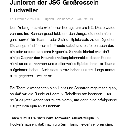
Junioren der JSG Großrosseln-
Ludweiler
/
/
15. Oktober 2023
in
E-Jugend
,
Spielberichte
von
PatRick
Den Anfang machte wie immer freitags unsere E3. Diese wurde
von uns ins Rennen geschickt, um den Jungs, die noch nicht
ganz soweit für Team 1 oder 2 sind, Spielpraxis zu ermöglichen.
Die Jungs sind immer mit Freude dabei und erzielten auch das
ein oder andere achtbare Ergebnis. Schade hierbei war, daß
einige Gegner den Freundschaftsspielcharakter dieser Runde
nicht so ernst nahmen und stellenweise Spieler ihrer 1er Teams
aufgeboten haben. Nichtsdestotrotz haben unsere Jungs immer
alles gegeben – weiter so.
Bei Team 2 wechselten sich Licht und Schatten regelmässig ab,
so daß wir die Runde auf dem 5. Tabellenplatz beenden. Hier
heißt es jetzt weiter hart zu trainieren, um dann eine erfolgreiche
Hauptrunde spielen zu können.
Team 1 musste nach dem schweren Auswärtsspiel in
Rockershausen, daß nach großem Kampf leider verloren ging,