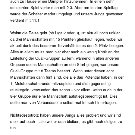
auch zu Hause einen Dämpfer hinzunehmen. In einem sehr
schlechten Spiel verlor man mit 2-3. Aber am letzten Spieltag
wurde der Schalter wieder umgelegt und unsere Jungs gewannen
verdient mit 11:1.
Wohin die Reise geht (ob Liga 2 oder 3), ist aktuell noch unklar,
da drei Mannschaften mit 15 Punkten gleichauf liegen, wobei wir
aktuell dank des besseren Torverhältnisses den 2. Platz belegen.
Alles in allem muss man hier aber auch ein wenig Kritik an der
Einteilung der Quali-Gruppen äußern: während in allen anderen
Gruppen sechs Mannschaften an den Start gingen, war unsere
Quali-Gruppe mit 8 Teams besetzt. Wenn unter diesen acht
Mannschaften dann fünf sind, die alle das Potential haben, in der
1. Meisterschaftsrunde mitzuspielen und sich gegenseitig
rauskegeln, verwundert das schon – vor allem, wenn auch in der
8-er Gruppe nur eine Mannschaft aufstiegsberechtigt ist. Dies
sollte man von Verbandsseite selbst mal kritsch hinterfragen.
Nichtsdestotrotz haben unsere Jungs alles probiert und wir sind
stolz auf euch – alle weiter dran bleiben, es gibt noch einiges zu
tun.