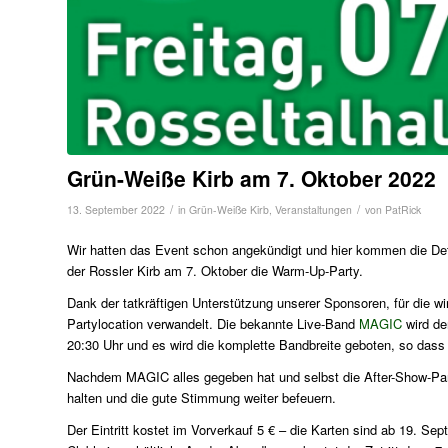
Grün-Weiße Kirb am 7. Oktober 2022
/
/
13. September 2022
in
Grün-Weiße Kirb
,
Veranstaltungen
von
PatRick
Wir hatten das Event schon angekündigt und hier kommen die Det
der Rossler Kirb am 7. Oktober die Warm-Up-Party.
Dank der tatkräftigen Unterstützung unserer Sponsoren, für die wir
Partylocation verwandelt. Die bekannte Live-Band
MAGIC
wird de
20:30 Uhr und es wird die komplette Bandbreite geboten, so dass
Nachdem MAGIC alles gegeben hat und selbst die After-Show-Pa
halten und die gute Stimmung weiter befeuern.
Der Eintritt kostet im Vorverkauf 5 € – die Karten sind ab 19. Se