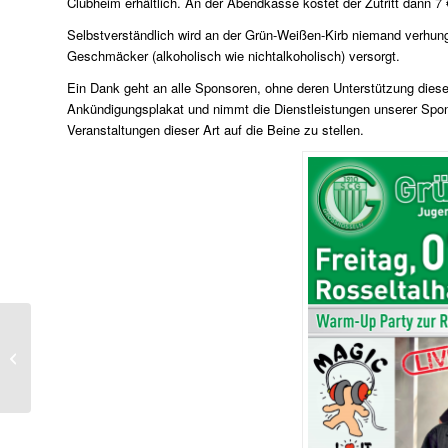
Clubheim erhältlich. An der Abendkasse kostet der Zutritt dann 7 
Selbstverständlich wird an der Grün-Weißen-Kirb niemand verhung
Geschmäcker (alkoholisch wie nichtalkoholisch) versorgt.
Ein Dank geht an alle Sponsoren, ohne deren Unterstützung diese
Ankündigungsplakat und nimmt die Dienstleistungen unserer Spons
Veranstaltungen dieser Art auf die Beine zu stellen.
1. Mannschaft gewinnt
in Riegelsberg