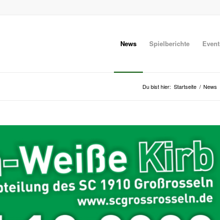
News
Spielberichte
Event
Du bist hier:
Startseite
/
News