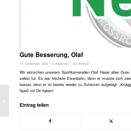
Gute Besserung, Olaf
/
/
19. September 2020
in
Allgemein
von
PatRick
Wir wünschen unserem Sportkameraden Olaf Haser alles Gute. Le
selbst tut. Es war höchste Eisenbahn, denn er musste sich zweim
besser, denn er ist bereits wieder zu Scherzen aufgelegt. „Knägg
Spaß mit Dir haben!
Vorschau Aktive
Eintrag teilen