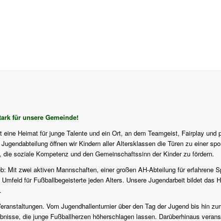
ark für unsere Gemeinde!
st eine Heimat für junge Talente und ein Ort, an dem Teamgeist, Fairplay und 
ugendabteilung öffnen wir Kindern aller Altersklassen die Türen zu einer sport
f, die soziale Kompetenz und den Gemeinschaftssinn der Kinder zu fördern.
eb: Mit zwei aktiven Mannschaften, einer großen AH-Abteilung für erfahrene S
 Umfeld für Fußballbegeisterte jeden Alters. Unsere Jugendarbeit bildet das H
.
en Veranstaltungen. Vom Jugendhallenturnier über den Tag der Jugend bis hi
isse, die junge Fußballherzen höherschlagen lassen. Darüberhinaus veranstalt