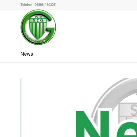
Telefon: 06898 / 40335
News