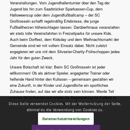
Veranstaltungen. Vom Jugendhallenturnier über den Tag der
Jugend bis hin zum Saarbrücker Sparkassen-Cup, dem
Halloweencup oder dem Jugendfußballcamp – der SC
Großrosseln schafft regelmäßig Erlebnisse, die junge
Fußballherzen höherschlagen lassen. Darüberhinaus veranstalten
wir stets tolle Vereinsfahrten in Freizeitparks für unsere Kids.
Auch beim Dorffest, dem Kidsday und dem Weihnachtsmarkt der
Gemeinde sind wir mit vollem Einsatz dabei. Nicht zuletzt
engagieren wir uns mit dem Silvester-Charity-Frühschoppen jedes
Jahr für den guten Zweck.
Unsere Botschaft ist klar: Beim SC Großrosseln ist jeder
willkommen! Ob als aktiver Spieler, engagierter Trainer oder
helfende Hand hinter den Kulissen – gemeinsam gestalten wir
eine Zukunft, in der Kinder und Jugendliche ein sportliches
Zuhause finden, auf das wir alle stolz sein können. Werde Teil
unserer SCG-Familie und erlebe die Begeisterung für Fußball in
einem Verein, der sich leidenschaftlich für die Jugend einsetzt!
Diese Seite verwendet Cookies. Mit der Weiternutzung der Seite,
stimmst du die Verwendung von Cookies zu.
Datenschutzeinstellungen