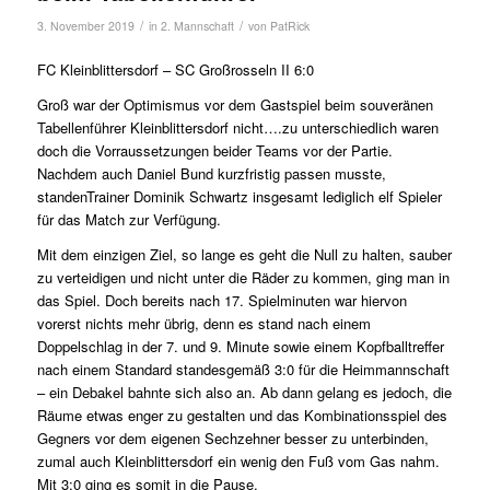
/
/
3. November 2019
in
2. Mannschaft
von
PatRick
FC Kleinblittersdorf – SC Großrosseln II 6:0
Groß war der Optimismus vor dem Gastspiel beim souveränen
Tabellenführer Kleinblittersdorf nicht….zu unterschiedlich waren
doch die Vorraussetzungen beider Teams vor der Partie.
Nachdem auch Daniel Bund kurzfristig passen musste,
standenTrainer Dominik Schwartz insgesamt lediglich elf Spieler
für das Match zur Verfügung.
Mit dem einzigen Ziel, so lange es geht die Null zu halten, sauber
zu verteidigen und nicht unter die Räder zu kommen, ging man in
das Spiel. Doch bereits nach 17. Spielminuten war hiervon
vorerst nichts mehr übrig, denn es stand nach einem
Doppelschlag in der 7. und 9. Minute sowie einem Kopfballtreffer
nach einem Standard standesgemäß 3:0 für die Heimmannschaft
– ein Debakel bahnte sich also an. Ab dann gelang es jedoch, die
Räume etwas enger zu gestalten und das Kombinationsspiel des
Gegners vor dem eigenen Sechzehner besser zu unterbinden,
zumal auch Kleinblittersdorf ein wenig den Fuß vom Gas nahm.
Mit 3:0 ging es somit in die Pause.