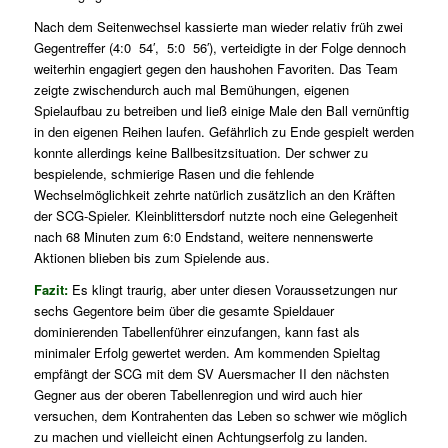
Nach dem Seitenwechsel kassierte man wieder relativ früh zwei
Gegentreffer (4:0 54′, 5:0 56′), verteidigte in der Folge dennoch
weiterhin engagiert gegen den haushohen Favoriten. Das Team
zeigte zwischendurch auch mal Bemühungen, eigenen
Spielaufbau zu betreiben und ließ einige Male den Ball vernünftig
in den eigenen Reihen laufen. Gefährlich zu Ende gespielt werden
konnte allerdings keine Ballbesitzsituation. Der schwer zu
bespielende, schmierige Rasen und die fehlende
Wechselmöglichkeit zehrte natürlich zusätzlich an den Kräften
der SCG-Spieler. Kleinblittersdorf nutzte noch eine Gelegenheit
nach 68 Minuten zum 6:0 Endstand, weitere nennenswerte
Aktionen blieben bis zum Spielende aus.
Fazit:
Es klingt traurig, aber unter diesen Voraussetzungen nur
sechs Gegentore beim über die gesamte Spieldauer
dominierenden Tabellenführer einzufangen, kann fast als
minimaler Erfolg gewertet werden. Am kommenden Spieltag
empfängt der SCG mit dem SV Auersmacher II den nächsten
Gegner aus der oberen Tabellenregion und wird auch hier
versuchen, dem Kontrahenten das Leben so schwer wie möglich
zu machen und vielleicht einen Achtungserfolg zu landen.