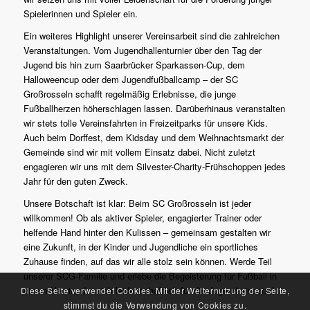
Spielerinnen und Spieler ein.
Ein weiteres Highlight unserer Vereinsarbeit sind die zahlreichen
Veranstaltungen. Vom Jugendhallenturnier über den Tag der
Jugend bis hin zum Saarbrücker Sparkassen-Cup, dem
Halloweencup oder dem Jugendfußballcamp – der SC
Großrosseln schafft regelmäßig Erlebnisse, die junge
Fußballherzen höherschlagen lassen. Darüberhinaus veranstalten
wir stets tolle Vereinsfahrten in Freizeitparks für unsere Kids.
Auch beim Dorffest, dem Kidsday und dem Weihnachtsmarkt der
Gemeinde sind wir mit vollem Einsatz dabei. Nicht zuletzt
engagieren wir uns mit dem Silvester-Charity-Frühschoppen jedes
Jahr für den guten Zweck.
Unsere Botschaft ist klar: Beim SC Großrosseln ist jeder
willkommen! Ob als aktiver Spieler, engagierter Trainer oder
helfende Hand hinter den Kulissen – gemeinsam gestalten wir
eine Zukunft, in der Kinder und Jugendliche ein sportliches
Zuhause finden, auf das wir alle stolz sein können. Werde Teil
unserer SCG-Familie und erlebe die Begeisterung für Fußball in
einem Verein, der sich leidenschaftlich für die Jugend einsetzt!
Diese Seite verwendet Cookies. Mit der Weiternutzung der Seite,
stimmst du die Verwendung von Cookies zu.