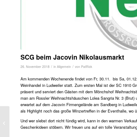
SCG beim Jacovin Nikolausmarkt
/
/
26. November 2018
in
Allgemein
von
PatRick
Am kommenden Wochenende findet von Fr, 30.11. bis Sa, 01.12.201
Weinhandel in Ludweiler statt. Zum ersten Mal ist der SC 1910 G
präsent und serviert den Gästen mit dem Mönchshof Weihnachtsbi
man am Rossler Weihnachtshäuschen Lolea Sangria Nr. 3 (Brut) u
erwartet auf dem Jacovin Firmengelände am Sandberg in Ludweile
als Highlight noch das große Winzertreffen in der Eventhalle, wo
Teambuilding-
Und wer slebst dort nicht fündig wird, kann in den warmen Verk
Maßnahme bei den C-
Geschenkideen stöbern. Wir freuen uns auf ein tolle Veranstaltun
Junioren