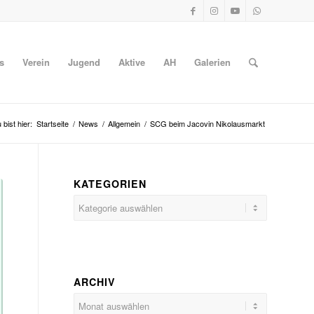
s
Verein
Jugend
Aktive
AH
Galerien
 bist hier:
Startseite
/
News
/
Allgemein
/
SCG beim Jacovin Nikolausmarkt
KATEGORIEN
Kategorien
ARCHIV