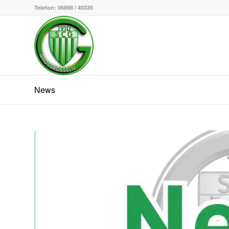
Telefon: 06898 / 40335
News