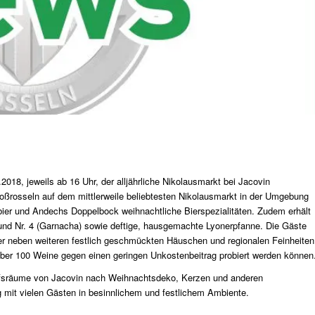
8, jeweils ab 16 Uhr, der alljährliche Nikolausmarkt bei Jacovin
roßrosseln auf dem mittlerweile beliebtesten Nikolausmarkt in der Umgebung
er und Andechs Doppelbock weihnachtliche Bierspezialitäten. Zudem erhält
nd Nr. 4 (Garnacha) sowie deftige, hausgemachte Lyonerpfanne. Die Gäste
r neben weiteren festlich geschmückten Häuschen und regionalen Feinheiten
 über 100 Weine gegen einen geringen Unkostenbeitrag probiert werden können
aufsräume von Jacovin nach Weihnachtsdeko, Kerzen und anderen
g mit vielen Gästen in besinnlichem und festlichem Ambiente.