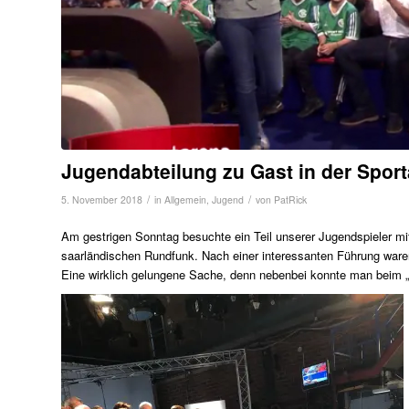
Jugendabteilung zu Gast in der Spor
/
/
5. November 2018
in
Allgemein
,
Jugend
von
PatRick
Am gestrigen Sonntag besuchte ein Teil unserer Jugendspieler mi
saarländischen Rundfunk. Nach einer interessanten Führung ware
Eine wirklich gelungene Sache, denn nebenbei konnte man beim „