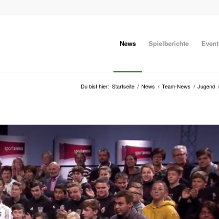
News
Spielberichte
Event
Du bist hier:
Startseite
/
News
/
Team-News
/
Jugend