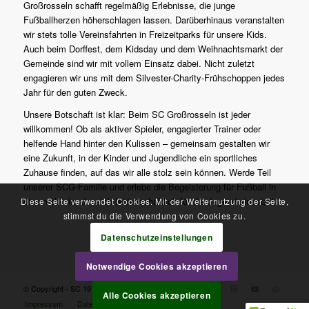
Großrosseln schafft regelmäßig Erlebnisse, die junge
Fußballherzen höherschlagen lassen. Darüberhinaus veranstalten
wir stets tolle Vereinsfahrten in Freizeitparks für unsere Kids.
Auch beim Dorffest, dem Kidsday und dem Weihnachtsmarkt der
Gemeinde sind wir mit vollem Einsatz dabei. Nicht zuletzt
engagieren wir uns mit dem Silvester-Charity-Frühschoppen jedes
Jahr für den guten Zweck.
Unsere Botschaft ist klar: Beim SC Großrosseln ist jeder
willkommen! Ob als aktiver Spieler, engagierter Trainer oder
helfende Hand hinter den Kulissen – gemeinsam gestalten wir
eine Zukunft, in der Kinder und Jugendliche ein sportliches
Zuhause finden, auf das wir alle stolz sein können. Werde Teil
unserer SCG-Familie und erlebe die Begeisterung für Fußball in
einem Verein, der sich leidenschaftlich für die Jugend einsetzt!
Diese Seite verwendet Cookies. Mit der Weiternutzung der Seite,
stimmst du die Verwendung von Cookies zu.
Datenschutzeinstellungen
Notwendige Cookies akzeptieren
© Copyright - SC 1910 Großrosseln e.V.
Alle Cookies akzeptieren
Impressum
Datenschutzerklärung
Kontakt