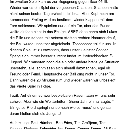
Im zweiten Spiel kam es zur Begegnung gegen Saar 05 III.
Wieder war es ein Spiel der vergebenen Chancen. Shaheen hatte
nicht seinen besten Tag erwischt, leider…! Aber Kopf hoch am
kommenden Freitag wird es bestimmt wieder klappen mit dem
Tore schiessen. Wir spielten nur auf ein Tor, aber das Runde
wollte einfach nicht in das Eckige. ABER dann nahm sich Lukas
die Pille und schoss mit seinem starken rechten Hammer drauf,
der Ball wurde unhaltbar abgefälscht. Toooooooor 1:0 für uns. In
diesem Spiel ist zu erwähnen, dass unser kleinster Conner
Spang sich immer besser zurecht findet im Haifischbecken F-
Jugend. Wir mussten noch die ein oder andere brenzlige Situation
überstehn, alle schmissen sich überall dazwischen, egal ob
Freund oder Feind. Hauptsache der Ball ging nicht in unser Tor.
Dann waren die 20 Minuten rum und wieder waren wir unbesiegt,
das vierte Spiel in Folge.
Fazit: Auf einem schwer bespielbaren Rasen taten wir uns sehr
schwer. Aber wie ein Welttorhüter früherer Jahr einmal sagte, “
Ein gutes Pferd springt nur so hoch wie es muss“ und genau
daran hielten sich die Jungs…!
Aufstellung: Paul Hümbert, Ben Fries, Tim Großjean, Tom
Krieger, Shaheen Schneider, Ian Spang, Conner Spang, Ali Sami