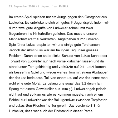
/
/
29. September 2016
in
Jugend
von
PatRick
Im ersten Spiel spielten unsere Jungs gegen den Gastgeber aus
Ludweiler. Es entwickelte sich ein gutes F-Jugendspiel, indem wir
durch zwei gute Angriffe von Ludweiler schnell mit zwei
Gegentoren ins Hintertreffen gerieten. Das musste unsere
Mannschaft erstmal verkraften. Angetrieben durch unseren
Spielführer Lukas erspielten wir uns einige gute Torchancen.
Jedoch der Abschluss war am heutigen Tag unser grosses
Problem. Durch einen satten links Schuss von Lukas konnte der
Torwart von Ludweiler nur nach vorne klatschen lassen und da
stand unser Tom goldrichtig und verkürzte auf 2:1. Jetzt kamen
wir besser ins Spiel und wieder war es Tom mit einem Abstauber
der das 2:2 bedeutete. Toll von einem 2:0 auf 2:2 das nennt man
wohl eine gute Moral. Es gelang uns sogar das 3:2 durch Ian
Spang mit einem Gewaltroller aus 15m ;-). Ludweiler gab jedoch
nicht auf und so kam es wie es kommen musste, nach einem
Eckball für Ludweiler war der Ball irgendwie zwischen Torpfosten
und Lukas-Ben-Pfosten ins Tor gerollt. Das verdiente 3:3 für
Ludweiler, dass war auch der Endstand in dieser Partie.